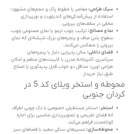
سبک طراحی:
معاصر با خطوط پاک و حجم‌های مشهود؛
استفاده از پیش‌آمدگی‌های کندیلِورت و نورپردازی
مخفی در سقف‌های بیرونی.
نما و مصالح:
ترکیب چوب ترمو یا نمای مصنوعی چوب،
سطوح بتنی صاف و پنجره‌های بزرگ شیشه‌ای که نمای
بیرونی را منعکس می‌کنند.
فضای داخلی:
سالن پذیرایی دلباز با پنجره‌های
سرتاسری، آشپزخانه مدرن با کابینت‌های منظم و امکان
طراحی اوپن؛ حداقل دو خواب قابل پدیدآوری یا اصلاح
طبق نیاز خریدار.
محوطه و استخر ویلای کد 5 در
دان جنوبی
استخر:
استخر مستطیلی خصوصی با دِک چوبی اطراف
که فضای تفریحی و تصویربرداری مناسبی برای اجاره
کوتاه‌مدت فراهم می‌کند.
محوطه‌سازی:
مسیرهای سنگی سفید با فضاهای سبز