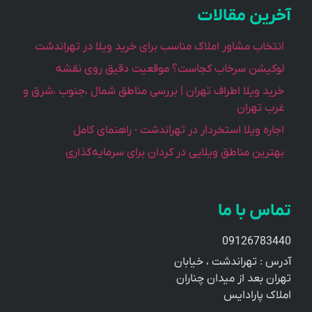
رین مقالات
نتخاب مشاور املاک مناسب برای خرید ویلا در تهراندشت
وکیشن سرخاب کجاست؟ موقعیت دقیق روی نقشه
رید ویلا اطراف تهران | بررسی مناطق شمال ،جنوب ،شرق و
رب تهران
جاره ویلا استخردار در تهراندشت - راهنمای کامل
هترین مناطق ویلایی در کردان برای سرمایه‌گذاری
اس با ما
091267834
رس : تهراندشت ، خیابان
ان بعد از میدان چناران
اک پارادایس