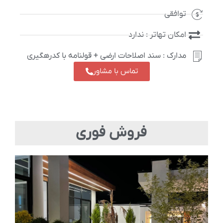
توافقی
امکان تهاتر : ندارد
مدارک : سند اصلاحات ارضی + قولنامه با کدرهگیری
تماس با مشاور
فروش فوری