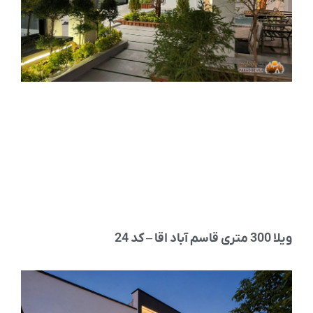
م آباد اقا – کد 24