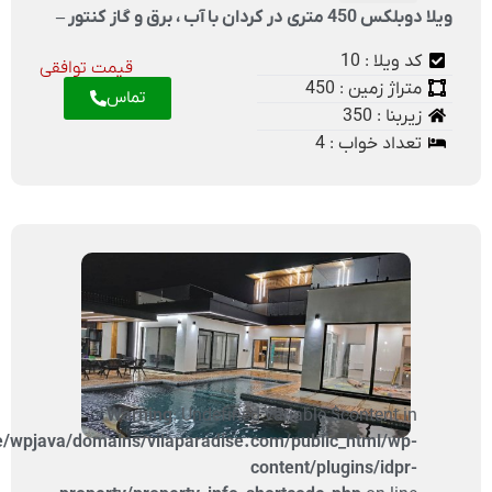
ویلا دوبلکس 450 متری در کردان با آب ، برق و گاز کنتور –
 10
کد ویلا : 10
قیمت توافقی
متراژ زمین : 450
تماس
زیربنا : 350
تعداد خواب : 4
Warning
: Undefined variable $content in
/home/wpjava/domains/vilaparadise.com/public_html/wp-
content/plugins/idpr-