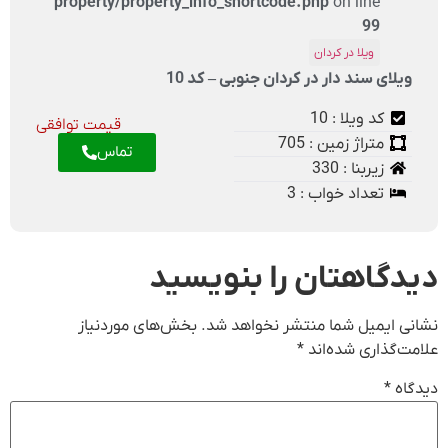
property/property_info_shortcode.php
on line
99
ویلا در کردان
لای سند دار در کردان جنوبی – کد 10
کد ویلا : 10
قیمت توافقی
متراژ زمین : 705
تماس
زیربنا : 330
تعداد خواب : 3
گاهتان را بنویسید
 ایمیل شما منتشر نخواهد شد.
بخش‌های موردنیاز
‌گذاری شده‌اند
*
ه
*