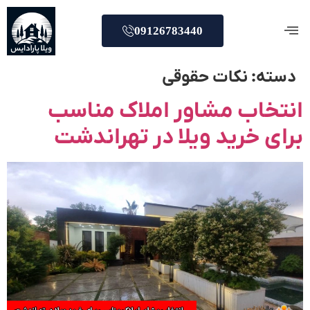
09126783440
دسته:
نکات حقوقی
انتخاب مشاور املاک مناسب
برای خرید ویلا در تهراندشت